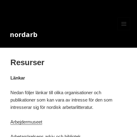
nordarb
MENY
OCH
WIDGETS
Resurser
Länkar
Nedan följer länkar till olika organisationer och
publikationer som kan vara av intresse för den som
intresserar sig för nordisk arbetarlitteratur.
Arbejdermuseet
Arbetarrörelsens arkiv och bibliotek