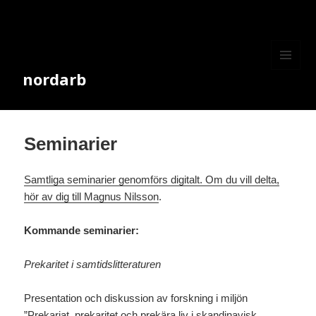
nordarb
MENY
OCH
WIDGETS
Seminarier
Samtliga seminarier genomförs digitalt. Om du vill delta,
hör av dig till
Magnus Nilsson
.
Kommande seminarier:
Prekaritet i samtidslitteraturen
Presentation och diskussion av forskning i miljön
”Prekariat, prekaritet och prekära liv i skandinavisk