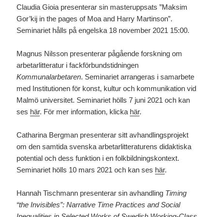
Claudia Gioia presenterar sin masteruppsats ”Maksim
Gor’kij in the pages of Moa and Harry Martinson”.
Seminariet hålls på engelska 18 november 2021 15:00.
Magnus Nilsson presenterar pågående forskning om
arbetarlitteratur i fackförbundstidningen
Kommunalarbetaren
. Seminariet arrangeras i samarbete
med Institutionen för konst, kultur och kommunikation vid
Malmö universitet. Seminariet hölls 7 juni 2021 och kan
ses
här
. För mer information, klicka
här
.
Catharina Bergman presenterar sitt avhandlingsprojekt
om den samtida svenska arbetarlitteraturens didaktiska
potential och dess funktion i en folkbildningskontext.
Seminariet hölls 10 mars 2021 och kan ses
här
.
Hannah Tischmann presenterar sin avhandling
Timing
“the Invisibles”: Narrative Time Practices and Social
Inequalities in Selected Works of Swedish Working-Class